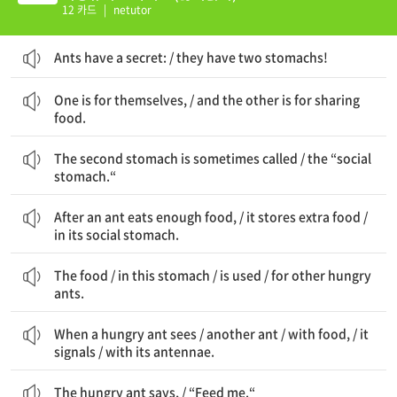
12 카드
|
netutor
Ants have a secret: / they have two stomachs!
하나는 그들 자신을 위한 것이다 / 그리고 다른 하나는 먹이를 나누기 위한 것이다
One is for themselves, / and the other is for sharing
food.
두 번째 위는 때때로 불린다 / '사회적 위'라고
The second stomach is sometimes called / the “social
stomach.“
한 개미가 충분한 먹이를 먹은 후에 / 그것은 여분의 먹이를 저장한다 / 그것의 사회적 위에
After an ant eats enough food, / it stores extra food /
in its social stomach.
먹이는 / 이 위 속의 / 사용된다 / 다른 굶주린 개미들을 위해
The food / in this stomach / is used / for other hungry
ants.
굶주린 개미가 보면 / 다른 개미를 / 먹이를 가진 / 그것은 신호를 보낸다 / 그것의 더듬이로
When a hungry ant sees / another ant / with food, / it
signals / with its antennae.
The hungry ant says, / “Feed me.“