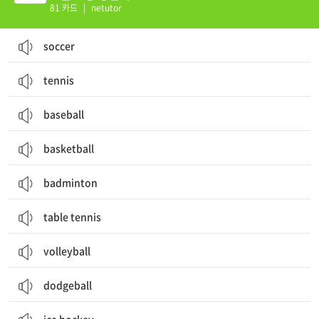
81 카드
|
netutor
soccer
tennis
baseball
basketball
badminton
table tennis
volleyball
dodgeball