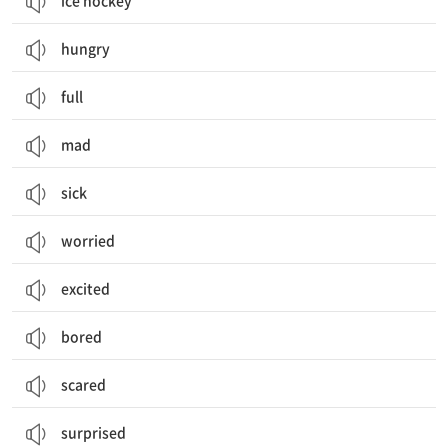
ice hockey
hungry
full
mad
sick
worried
excited
bored
scared
surprised