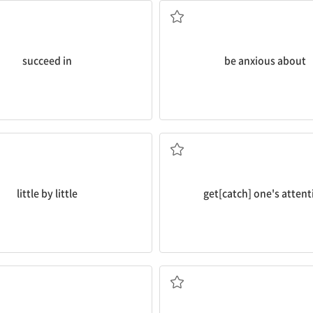
succeed in
be anxious about
조금씩, 점차로
...의 관심을 끌다
little by little
get[catch] one's attent
자리에 앉다
생각해내다