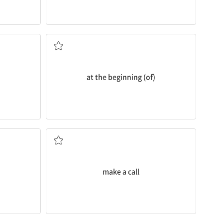
(...의) 처음[초]에
at the beginning (of)
전화하다
make a call
다
...까지, ...하는 한