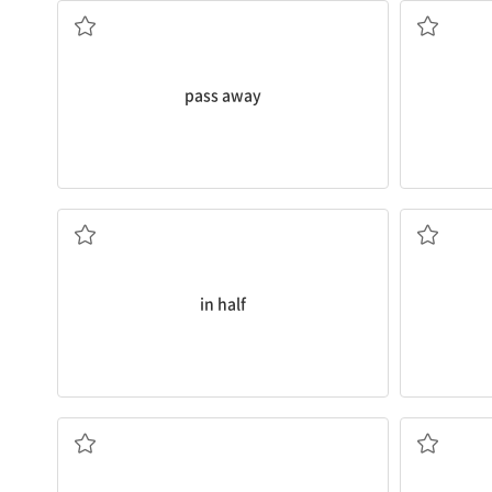
pass away
절반으로
in half
(병이) 낫다, 회복하다