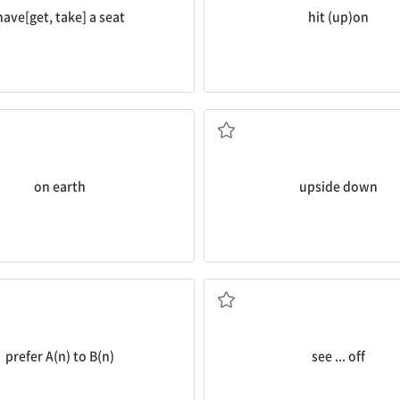
have[get, take] a seat
hit (up)on
의
거꾸로, (위가 아래로 되게)
문문에서) 도대체, (부정문에서) 세상
on earth
upside down
B보다 A를 더 좋아하다
배웅[전송]하다
prefer A(n) to B(n)
see ... off