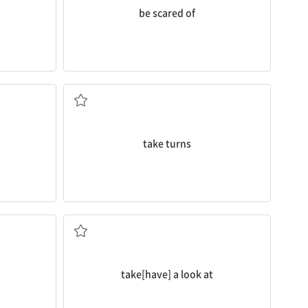
be scared of
 뒤집혀
교대로[돌아가며] 하다
take turns
보다
take[have] a look at