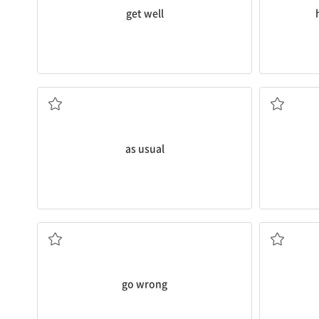
get well
여느 때처럼, 평소와 같이
지구상, (의
as usual
(일이) 잘 안 되다, 고장 나다, 길을 잘못 들다
go wrong