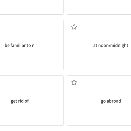
..에게 익숙하다[친숙하다]
정오/자정에
be familiar to n
at noon/midnight
없애다, 제거하다
외국[해외]에 가다
get rid of
go abroad
...에 성공하다
...에 대해 걱정[염려]하