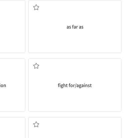
as far as
...을 위해/...에 맞서 싸우다
ion
fight for/against
~을 무서워하다