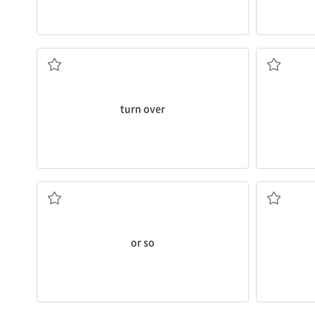
뒤집다, 넘기다
.
turn over
(수량 뒤에서) ...쯤, 정도
or so
돌아가시다, 죽다