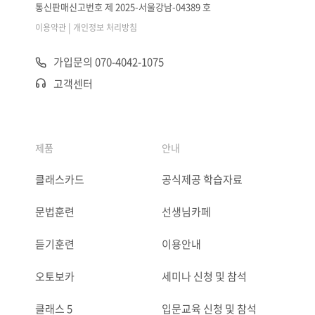
통신판매신고번호 제 2025-서울강남-04389 호
|
이용약관
개인정보 처리방침
가입문의 070-4042-1075
고객센터
제품
안내
클래스카드
공식제공 학습자료
문법훈련
선생님카페
듣기훈련
이용안내
오토보카
세미나 신청 및 참석
클래스 5
입문교육 신청 및 참석