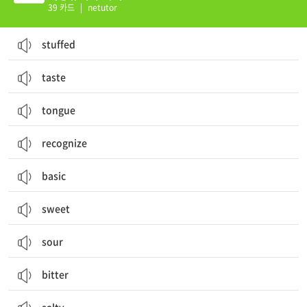
39 카드
|
netutor
stuffed
taste
tongue
recognize
basic
sweet
sour
bitter