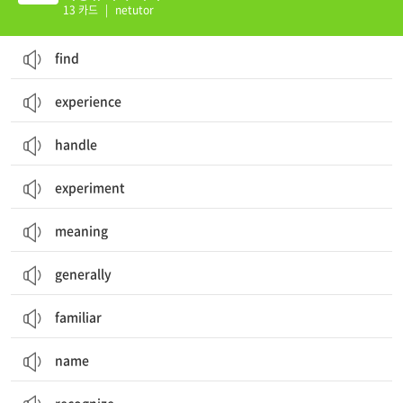
13 카드
|
netutor
find
experience
handle
experiment
meaning
generally
familiar
name