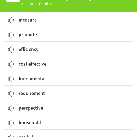
1-기출2
30 카드
|
netutor
measure
promote
efficiency
cost effective
fundamental
requirement
perspective
household