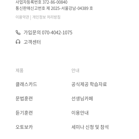
사업자등록번호 372-86-00840
통신판매신고번호 제 2025-서울강남-04389 호
|
이용약관
개인정보 처리방침
가입문의 070-4042-1075
고객센터
제품
안내
클래스카드
공식제공 학습자료
문법훈련
선생님카페
듣기훈련
이용안내
오토보카
세미나 신청 및 참석