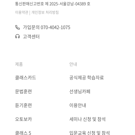
통신판매신고번호 제 2025-서울강남-04389 호
|
이용약관
개인정보 처리방침
가입문의 070-4042-1075
고객센터
제품
안내
클래스카드
공식제공 학습자료
문법훈련
선생님카페
듣기훈련
이용안내
오토보카
세미나 신청 및 참석
클래스 5
입문교육 신청 및 참석