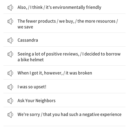
Also, / I think / it's environmentally friendly
더 적은 제품을 / 우리가 살수록, / 더 많은 자원을 / 우리는 절약합니다
The fewer products / we buy, / the more resources /
we save
Cassandra
많은 긍정적인 리뷰를 보고, / 나는 자전거 헬멧을 빌리기로 결정했어요
Seeing a lot of positive reviews, / I decided to borrow
a bike helmet
When I got it, however, / it was broken
I was so upset!
Ask Your Neighbors
우리는 유감입니다 / 당신이 그런 부정적인 경험을 했다는 것에 대해
We're sorry / that you had such a negative experience
이 문제를 해결하기 위해, / 우리는 대여자들에게 요청하고 있습니다 / 그들의 물품 사진을 업데이트하도록 / 정기적으로