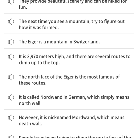
They provide beautiful scenery and can be hiked for
fun.
다음에 산을 보게 되면, 어떻게 형성되었는지 맞춰보려고 해라.
The next time you see a mountain, try to figure out
how it was formed.
The Eiger is a mountain in Switzerland.
이 산은 고도 3970미터로, 정상까지 올라가는 등반로가 여럿 있다.
It is 3,970 meters high, and there are several routes to
climb up to the top.
아이거의 북벽은 이들 등반로 가운데 가장 유명하다.
The north face of the Eiger is the most famous of
these routes.
독일어로는 단지 "북벽"을 뜻하는 노르트반트라 불린다.
It is called Nordwand in German, which simply means
north wall.
하지만, "죽음의 벽"을 뜻하는 모르트반트라는 별명도 붙어 있다.
However, it is nicknamed Mordwand, which means
death wall.
사람들은 오랫동안 아이거 북벽 등반을 시도해왔지만, 성공한 사람은 거의 없다.
People have been trying to climb the north face of the