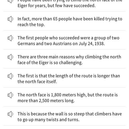
Eiger for years, but few have succeeded.
사실, 65명이 넘는 사람들이 정상에 오르려다 사망했다.
In fact, more than 65 people have been killed trying to
reach the top.
최초로 성공한 사람들은 1938년 7월 24일 두 명의 독일인과 두 명의 오스트리아인이었다.
The first people who succeeded were a group of two
Germans and two Austrians on July 24, 1938.
아이거 북벽 등반이 그렇게 쉽지 않은 데는 세 가지 주된 이유가 있다.
There are three main reasons why climbing the north
face of the Eiger is so challenging.
첫째는 등반로의 길이가 북벽 자체보다 길다는 데 있다.
The first is that the length of the route is longer than
the north face itself.
북벽은 고도가 1800미터이지만, 등반로는 2500미터가 넘는다.
The north face is 1,800 meters high, but the route is
more than 2,500 meters long.
이는 북벽이 아주 가팔라서 등산하는 사람들은 여러 번 돌고 굽는 길을 올라가야 하기 때문이다.
This is because the wall is so steep that climbers have
to go up many twists and turns.