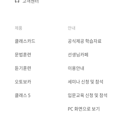
고객센터
제품
안내
클래스카드
공식제공 학습자료
문법훈련
선생님카페
듣기훈련
이용안내
오토보카
세미나 신청 및 참석
클래스 5
입문교육 신청 및 참석
PC 화면으로 보기