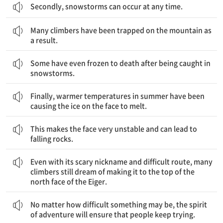
Secondly, snowstorms can occur at any time.
많은 등산가들이 그 때문에 산에 갇혔다.
Many climbers have been trapped on the mountain as
a result.
몇몇은 눈보라에 잡힌 뒤 얼어 죽기까지 했다.
Some have even frozen to death after being caught in
snowstorms.
마지막으로, 여름의 따뜻한 기온이 벽 위의 얼음이 녹게 한다.
Finally, warmer temperatures in summer have been
causing the ice on the face to melt.
이는 벽을 아주 불안정하게 만들고 낙석으로 이어질 수 있다.
This makes the face very unstable and can lead to
falling rocks.
공포스러운 별명과 힘든 등반로에도 불구하고, 많은 등산가들은 여전히 아이거 북벽 정상에 오르는 것을 꿈꾼다.
Even with its scary nickname and difficult route, many
climbers still dream of making it to the top of the
north face of the Eiger.
어떤 일이 아무리 어렵더라도, 모험자의 정신은 사람들이 계속 시도하도록 만들 것이다.
No matter how difficult something may be, the spirit
of adventure will ensure that people keep trying.