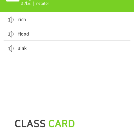
3 카드
|
netutor
rich
flood
sink