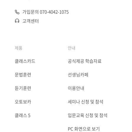
가입문의 070-4042-1075
고객센터
제품
안내
클래스카드
공식제공 학습자료
문법훈련
선생님카페
듣기훈련
이용안내
오토보카
세미나 신청 및 참석
클래스 5
입문교육 신청 및 참석
PC 화면으로 보기