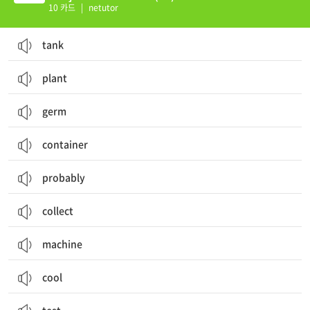
10 카드
|
netutor
tank
plant
germ
container
probably
collect
machine
cool