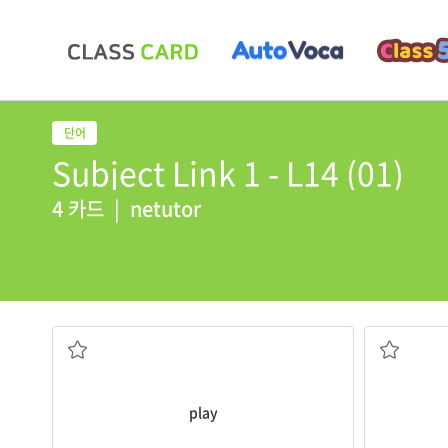
Subject Link 1 - L14 (01)
4 카드
|
netutor
연극
play