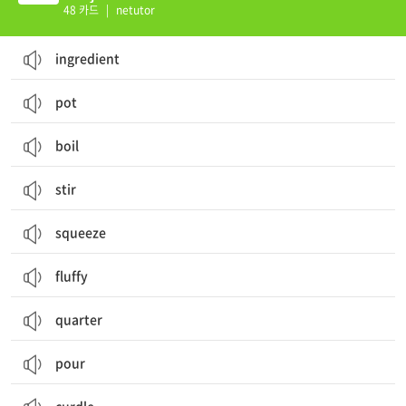
48 카드
|
netutor
ingredient
pot
boil
stir
squeeze
fluffy
quarter
pour