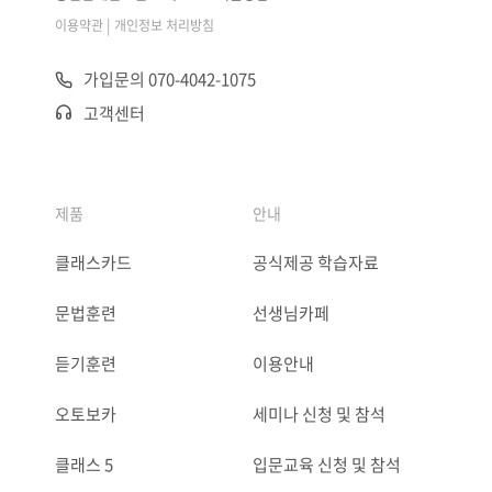
|
이용약관
개인정보 처리방침
가입문의 070-4042-1075
고객센터
제품
안내
클래스카드
공식제공 학습자료
문법훈련
선생님카페
듣기훈련
이용안내
오토보카
세미나 신청 및 참석
클래스 5
입문교육 신청 및 참석