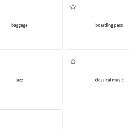
baggage
boarding pass
재즈 (음악)
고전 음악
jazz
classical music
오페라