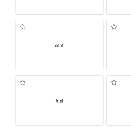
1달러)
센트(100분의
cent
연료
fuel
여권