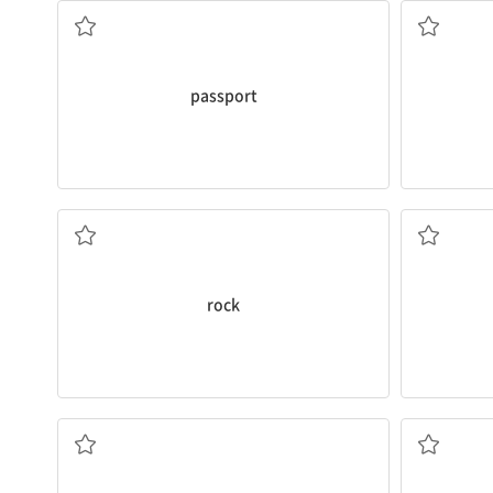
passport
록 (음악)
rock
모양