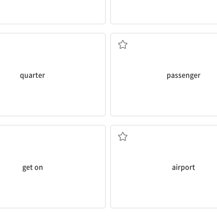
25센트짜리 동전
승객
quarter
passenger
승차하다
공항
get on
airport
수하물
탑승권