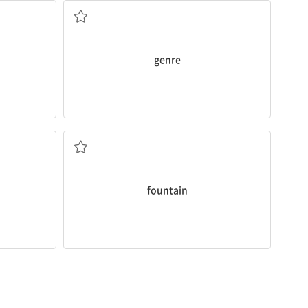
genre
분수
fountain