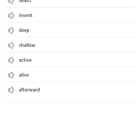
select
invent
deep
shallow
active
alive
그 후에
후에, 나중에;
afterward