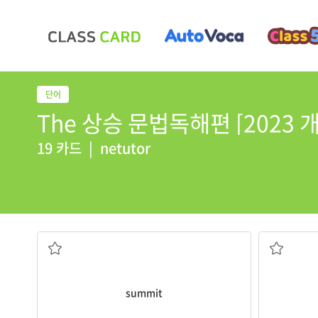
The 상승 문법독해편 [2023 개
19 카드
|
netutor
(산의) 정상; 정상 회담
summit