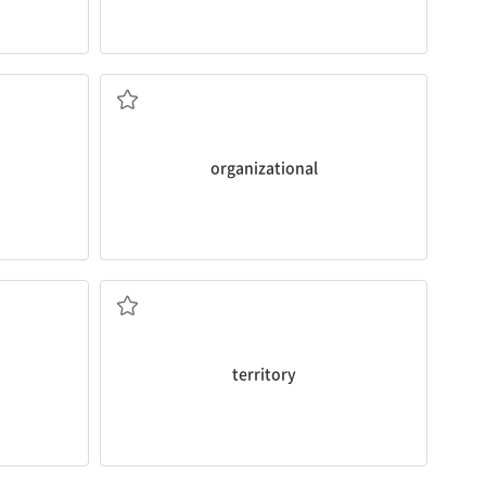
조직(상)의
organizational
영토, 영역
territory
~을 방해하다