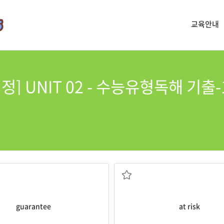
교육안내
정] UNIT 02 - 수능유형독해 기출-
장담하다
위험에 처한
guarantee
at risk