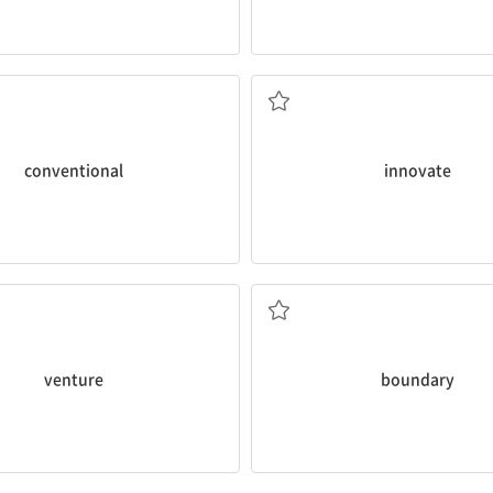
관습적인
혁신하다
conventional
innovate
(위험을 무릅쓰고) 가다
경계, 한계
venture
boundary
많은; 다양한
동반하다