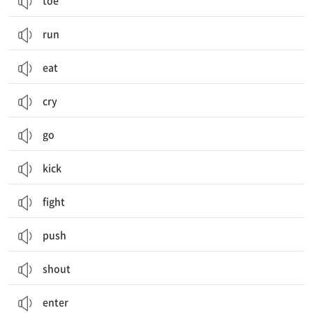
toe
run
eat
cry
go
kick
fight
push
shout
enter