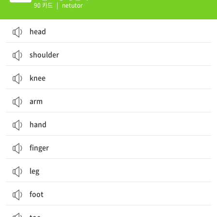
90 카드
|
netutor
head
shoulder
knee
arm
hand
finger
leg
foot