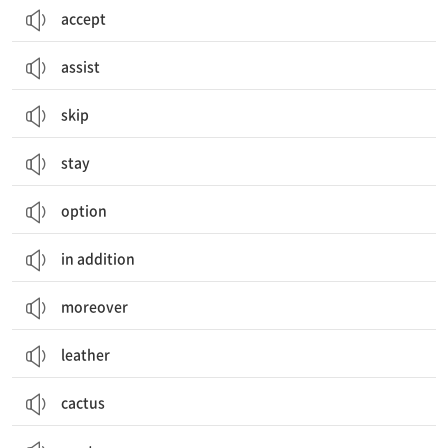
accept
assist
skip
stay
option
in addition
moreover
leather
cactus
낭비하다
쓰레기, 폐기물;