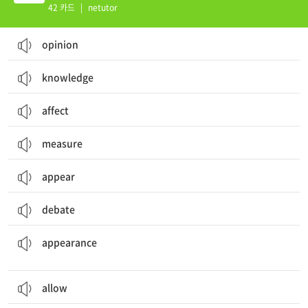
42 카드
|
netutor
opinion
knowledge
affect
measure
appear
debate
외모
나타남; 출현;
appearance
allow