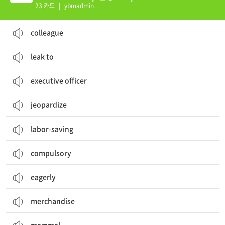
23 카드
|
ybmadmin
colleague
leak to
executive officer
jeopardize
labor-saving
compulsory
eagerly
merchandise