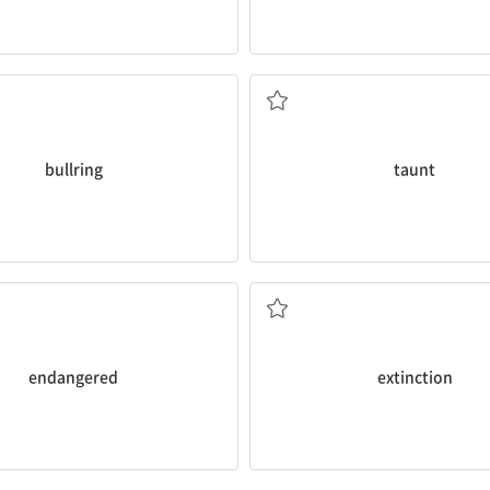
투우 경기장
조롱하다
bullring
taunt
멸종 위기에 처한
멸종
endangered
extinction
~에 접속하다
철회하다