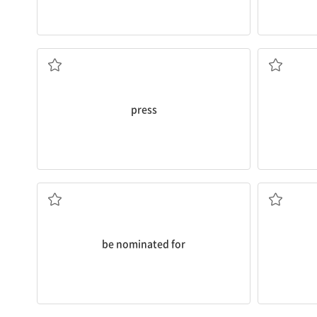
언론
press
~의 후보로 지명되다
be nominated for
전망대