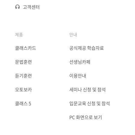
고객센터
제품
안내
클래스카드
공식제공 학습자료
문법훈련
선생님카페
듣기훈련
이용안내
오토보카
세미나 신청 및 참석
클래스 5
입문교육 신청 및 참석
PC 화면으로 보기