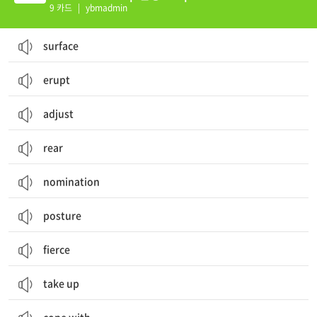
9 카드
|
ybmadmin
surface
erupt
adjust
rear
nomination
posture
fierce
take up