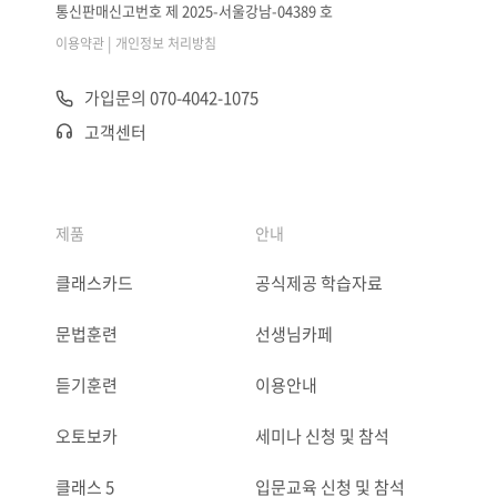
통신판매신고번호 제 2025-서울강남-04389 호
|
이용약관
개인정보 처리방침
가입문의 070-4042-1075
고객센터
제품
안내
클래스카드
공식제공 학습자료
문법훈련
선생님카페
듣기훈련
이용안내
오토보카
세미나 신청 및 참석
클래스 5
입문교육 신청 및 참석