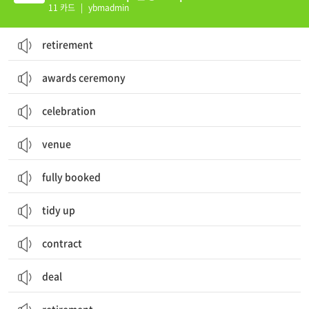
11 카드
|
ybmadmin
retirement
awards ceremony
celebration
venue
fully booked
tidy up
contract
deal