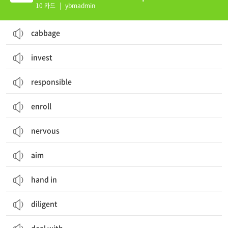
10 카드
|
ybmadmin
cabbage
invest
responsible
enroll
nervous
aim
hand in
diligent