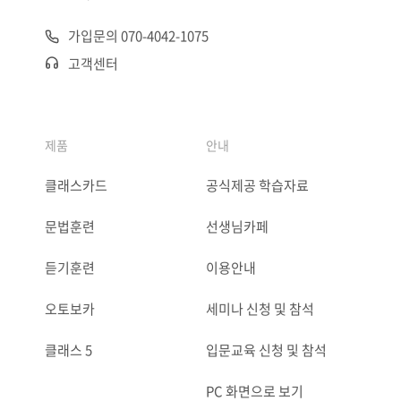
가입문의 070-4042-1075
고객센터
제품
안내
클래스카드
공식제공 학습자료
문법훈련
선생님카페
듣기훈련
이용안내
오토보카
세미나 신청 및 참석
클래스 5
입문교육 신청 및 참석
PC 화면으로 보기