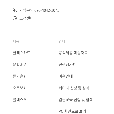
가입문의 070-4042-1075
고객센터
제품
안내
클래스카드
공식제공 학습자료
문법훈련
선생님카페
듣기훈련
이용안내
오토보카
세미나 신청 및 참석
클래스 5
입문교육 신청 및 참석
PC 화면으로 보기