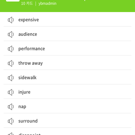
10 카드
|
ybmadmin
expensive
audience
performance
throw away
sidewalk
injure
nap
surround