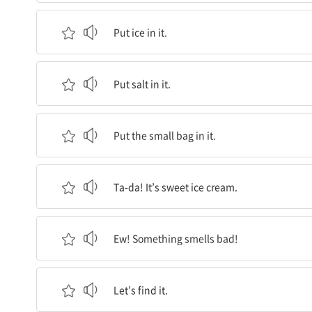
여기에 얼음을 넣어요.
Put ice in it.
여기에 소금을 넣어요.
Put salt in it.
여기에(큰 지퍼백에) 작은 지퍼백을 넣어요.
Put the small bag in it.
짜잔! 달콤한 아이스크림이에요!
Ta-da! It’s sweet ice cream.
으웩! 무언가 안 좋은 냄새가 나!
Ew! Something smells bad!
그 냄새를 찾아보자!
Let’s find it.