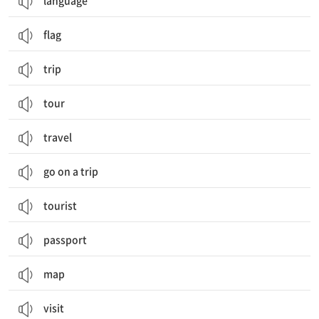
language
flag
trip
tour
travel
go on a trip
tourist
passport
map
visit