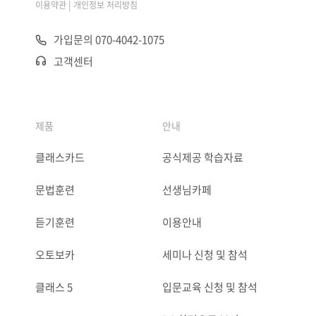
|
이용약관
개인정보 처리방침
가입문의 070-4042-1075
고객센터
제품
안내
클래스카드
공식제공 학습자료
문법훈련
선생님카페
듣기훈련
이용안내
오토보카
세미나 신청 및 참석
클래스 5
입문교육 신청 및 참석