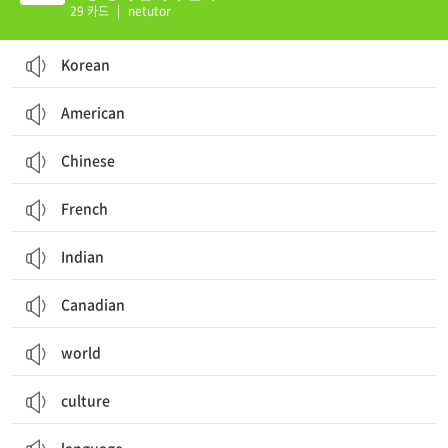
29 카드
|
netutor
Korean
American
Chinese
French
Indian
Canadian
world
culture