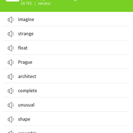
34 카드
|
netutor
imagine
strange
float
Prague
architect
complete
unusual
shape