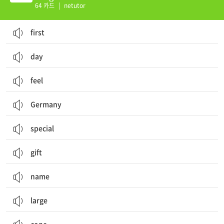
64 카드
|
netutor
first
day
feel
Germany
special
gift
name
large