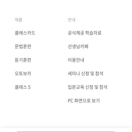
제품
안내
클래스카드
공식제공 학습자료
문법훈련
선생님카페
듣기훈련
이용안내
오토보카
세미나 신청 및 참석
클래스 5
입문교육 신청 및 참석
PC 화면으로 보기