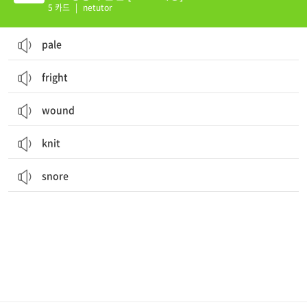
5 카드
|
netutor
pale
fright
wound
knit
snore