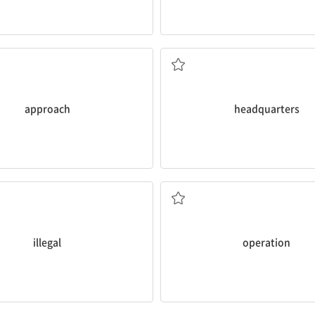
다가가다; 접근법
본사
approach
headquarters
불법적인
수술; 활동
illegal
operation