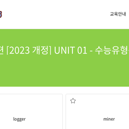
교육안내
[2023 개정] UNIT 01 - 수능유
벌목꾼
광부
logger
miner