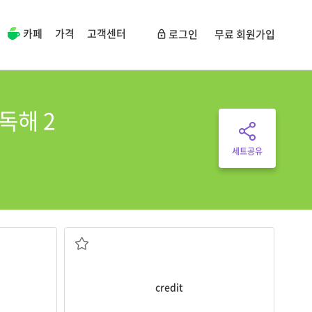
카페
가격
고객센터
로그인
무료 회원가입
형독해 2
세트공유
신용거래; 공적
credit