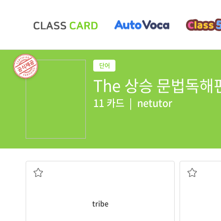
The 상승 문법독해편 
11 카드
|
netutor
부족
tribe