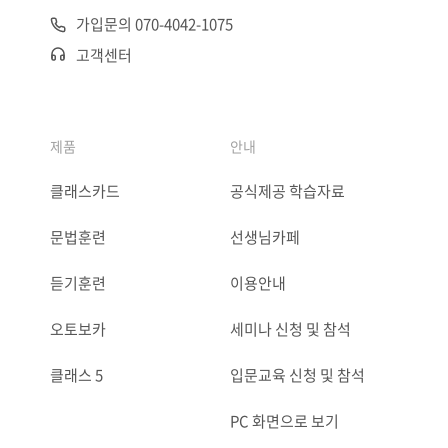
가입문의 070-4042-1075
고객센터
제품
안내
클래스카드
공식제공 학습자료
문법훈련
선생님카페
듣기훈련
이용안내
오토보카
세미나 신청 및 참석
클래스 5
입문교육 신청 및 참석
PC 화면으로 보기