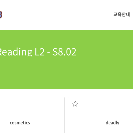
교육안내
eading L2 - S8.02
화장품
생명을 앗아갈, 치명적
cosmetics
deadly