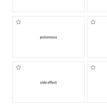
독성이 있는
poisonous
부작용
side effect
기간, 시기