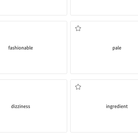
유행하는
창백한
fashionable
pale
현기증, 어지럼증
재료, 성분
dizziness
ingredient
정기적인; 잦은
~으로 이어지다