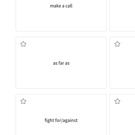
make a call
...까지, ...하는 한
as far as
...을 위해/...에 맞서 싸우다
fight for/against