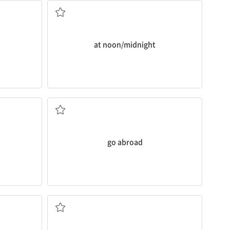
at noon/midnight
외국[해외]에 가다
go abroad
...에 대해 걱정[염려]하다