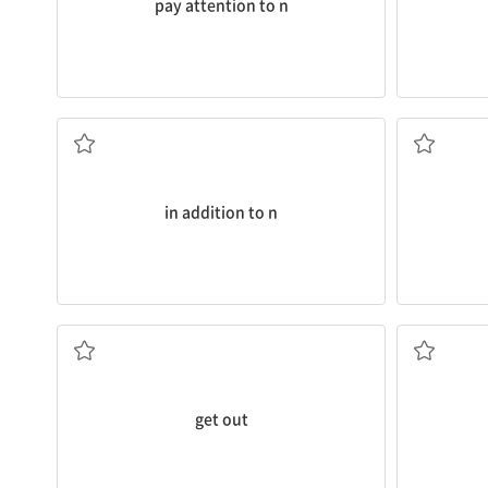
pay attention to n
... 이외에도, ...에 더하여
in addition to n
나가다
모아
get out