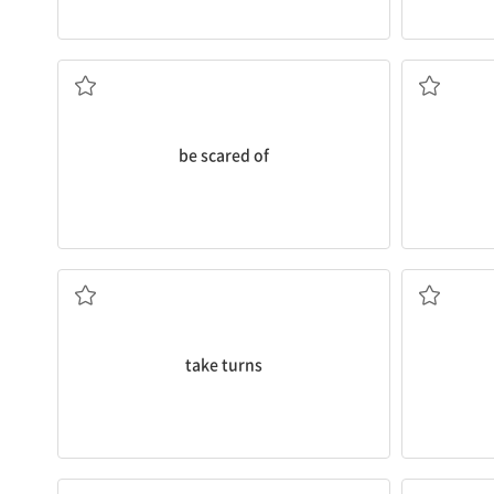
~을 무서워하다
be scared of
교대로[돌아가며] 하다
(일이) 잘
take turns
보다