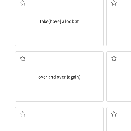
take[have] a look at
여러 번, 반복해서
over and over (again)
...에 주의를 기울이다