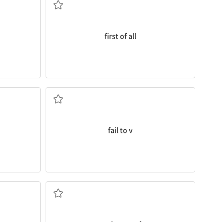
first of all
...하지 못하다
fail to v
... 살 때