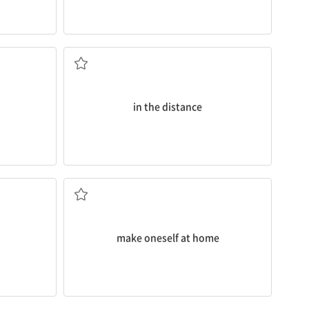
멀리서
in the distance
편안히 하다
make oneself at home
다]
정오/자정에