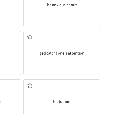
be anxious about
...의 관심을 끌다
get[catch] one's attention
생각해내다
t
hit (up)on