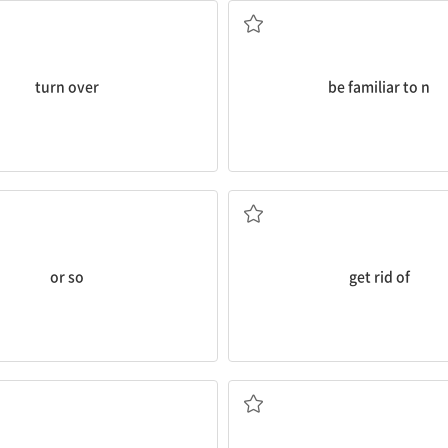
turn over
be familiar to n
(수량 뒤에서) ...쯤, 정도
없애다, 제거하다
or so
get rid of
돌아가시다, 죽다
...에 성공하다