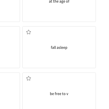
at the age of
트다
잠들다
fall asleep
마음대로[자유롭게] ...하다
be free to v