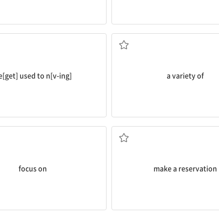
..에 익숙하다[익숙해지다]
여러 가지의[다양한]
e[get] used to n[v-ing]
a variety of
에 초점을 맞추다, ...에 집중하다
예약하다
focus on
make a reservation
뒤집다, 넘기다
...에게 익숙하다[친숙하