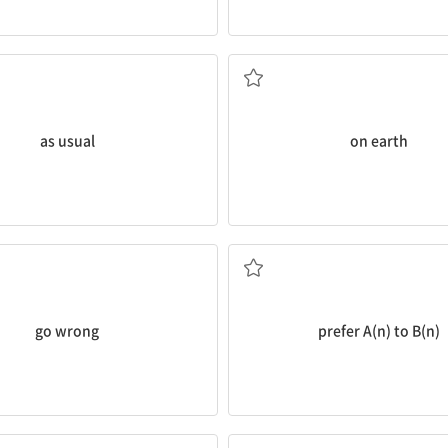
의
여느 때처럼, 평소와 같이
지구상, (의문문에서) 도대체, (부정
as usual
on earth
 안 되다, 고장 나다, 길을 잘못 들다
B보다 A를 더 좋아하다
go wrong
prefer A(n) to B(n)
쓸모없다
밤낮으로, 항상