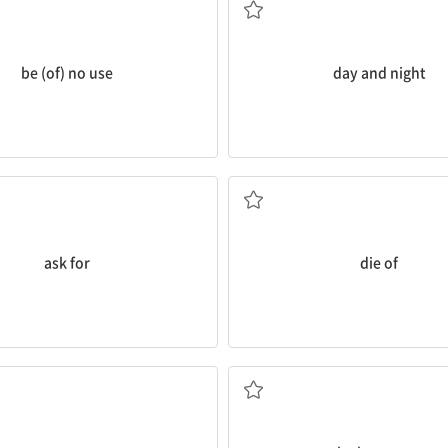
be (of) no use
day and night
요구[요청]하다
(병, 노령 등으로) 죽다
ask for
die of
(불을) 끄다
...로 알려지다