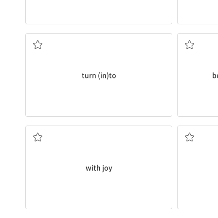
...로 바뀌다[변하다]
.
turn (in)to
b
기뻐서
...
with joy
식탁을 차리다