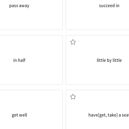
pass away
succeed in
절반으로
조금씩, 점차로
in half
little by little
(병이) 낫다, 회복하다
자리에 앉다
get well
have[get, take] a sea