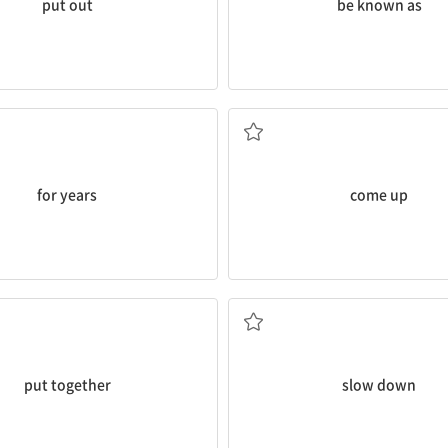
put out
be known as
몇 해 동안[수년간]
다가오다, (떠)오르다, 싹
for years
come up
 만들다[합하다], 조립하다
(속도를) 늦추다
put together
slow down