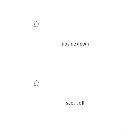
거꾸로, (위가 아래로 되게) 뒤집혀
문에서) 세상
upside down
배웅[전송]하다
see ... off
무엇보다도 먼저[우선]