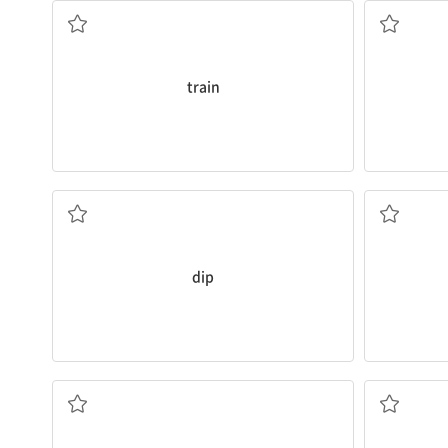
train
(음식을 먹기 전에 살짝 적시는) 소스
dip
스펀지 같은, 푹신한