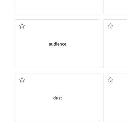
청중
audience
먼지, 티끌
dust
훈련하다, 연마하다