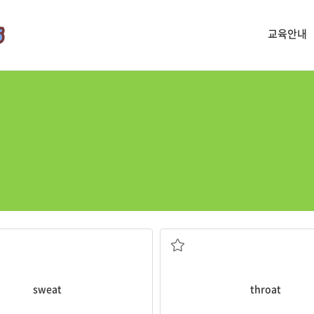
교육안내
땀
목구멍, 목
sweat
throat