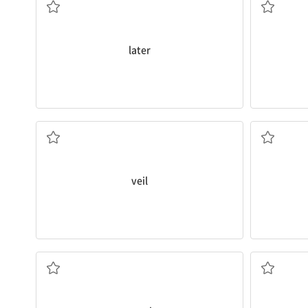
later
면사포, 베일
veil
따뜻하게