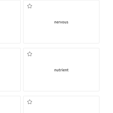
nervous
영양소, 영양분
nutrient
끈적끈적한 물질, 점액