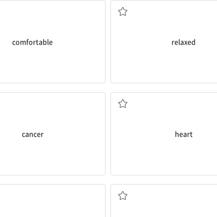
comfortable
relaxed
암
심장
cancer
heart
소화시키다, 소화하다
스펀지, 해면