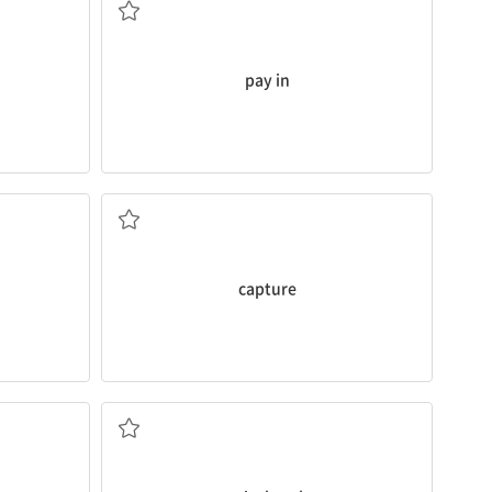
pay in
포착하다, ~을 (화폭에) 담다
capture
(그림 그리는) 붓