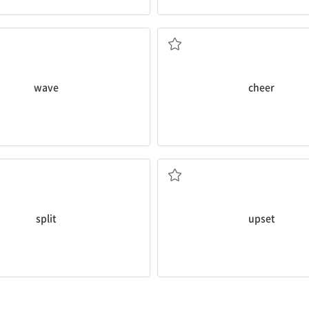
소리 등의) 파동, 파장
등을) 흔들기; (빛,
환호하다; 응원하다
파도; (손, 팔
wave
cheer
나누다
화난; 속상한
split
upset