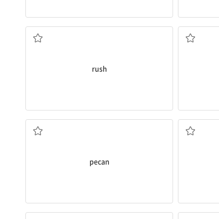
급히 움직이다; 돌진하다
rush
피칸
pecan
~ 후에