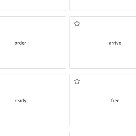
주문; 주문하다
도착하다, 찾아오다
order
arrive
준비가 된
자유로운; 무료의
ready
free
~ 전에
들락거리다, 방문하다