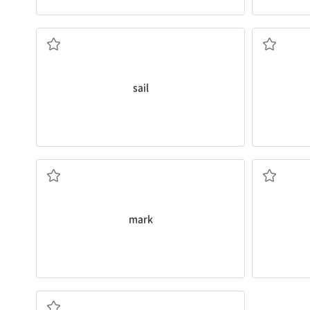
항해하다, 출항하다
sail
표시하다
mark
기쁜