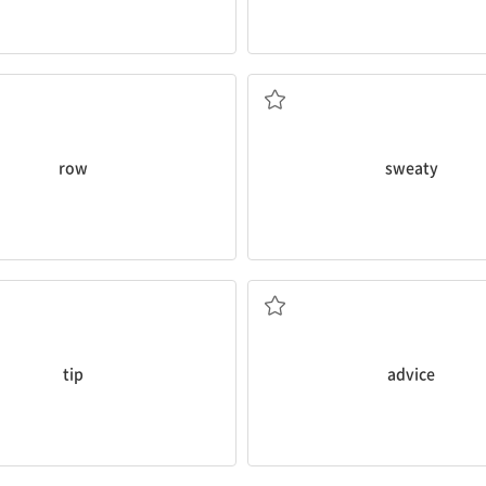
열, 줄
땀투성이의, 땀에 젖은
row
sweaty
조언, 팁
조언, 충고
tip
advice
편안한
편안한, 여유 있는