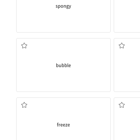
spongy
거품; 비누 방울
bubble
얼다, 얼리다
freeze