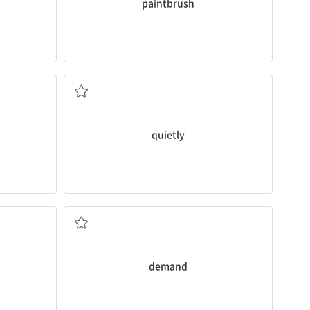
paintbrush
 불러일으키다
조용히, 고요히
quietly
요구하다
demand