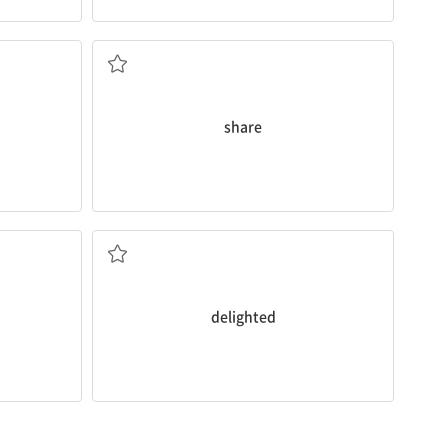
함께 쓰다, 공유하다; 나누다, 나눠 갖다
share
아주 기뻐하는
delighted