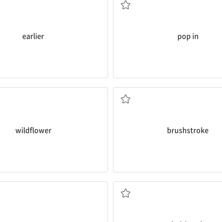
earlier
pop in
야생화, 들꽃
붓놀림, 솔질
wildflower
brushstroke
젖은
머리빗, 솔빗