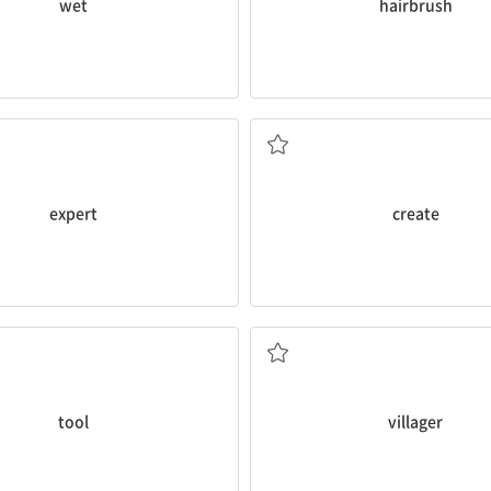
wet
hairbrush
전문가
(어떤 느낌이나 인상을) 자아내다,
expert
create
도구, 연장
마을 사람
tool
villager