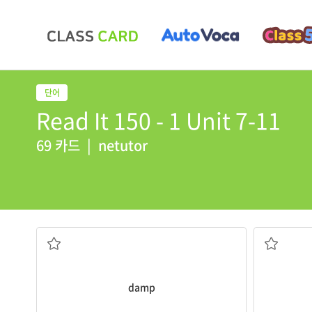
Read It 150 - 1 Unit 7-11
69 카드
|
netutor
축축한
damp