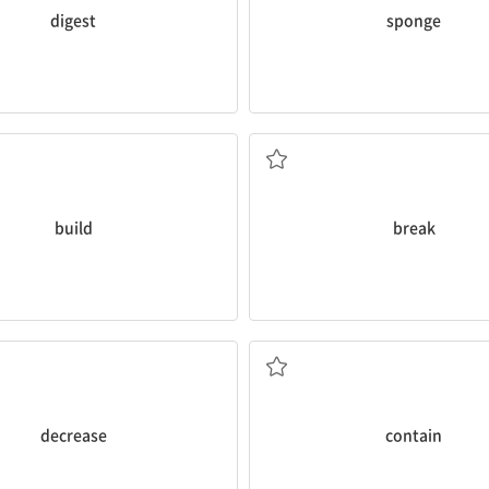
digest
sponge
건축하다
깨다, 부수다
만들다; 짓다,
build
break
감소시키다, 줄이다
~이 들어 있다
decrease
contain