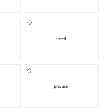
속도
speed
연습하다
practice
불안해하는, 초조한