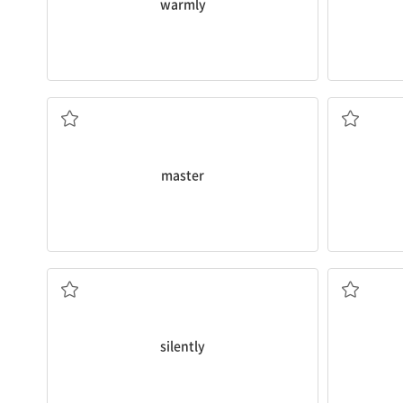
warmly
거장, (과거에 살았던) 유명 화가, (회화의) 대가
master
조용히
silently