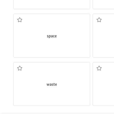
n.우주
space
n.낭비
waste