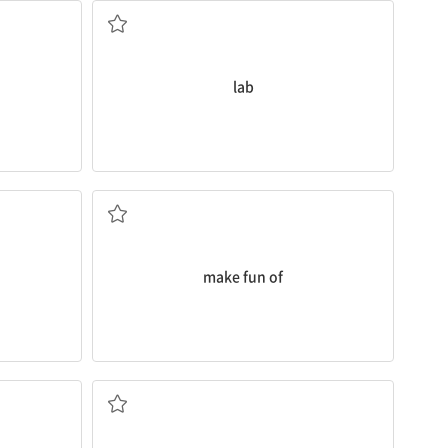
lab
~을놀리다
make fun of
n.전자레인지