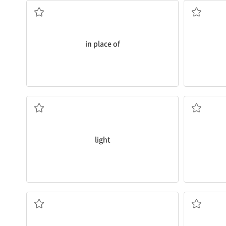
in place of
a.가벼운
light
확인하다