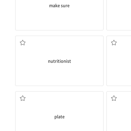
make sure
n.영양학자
nutritionist
n.판,접시
plate