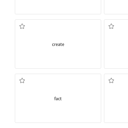
v.창조하다,만들다
create
n.사실
fact
~을 대신하여