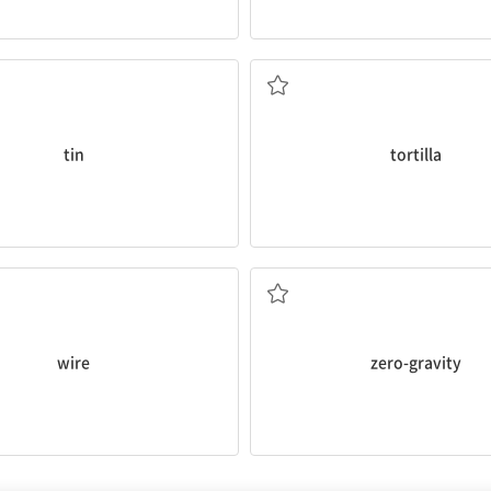
n.깡통
n.토르티야
tin
tortilla
n.철사,전선
a.무중력(상태)의
wire
zero-gravity