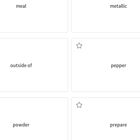
meal
metallic
~의밖에
n.후추
outside of
pepper
n.가루,분말
v.준비하다
powder
prepare