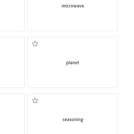
microwave
n.행성
planet
n.조미료
seasoning