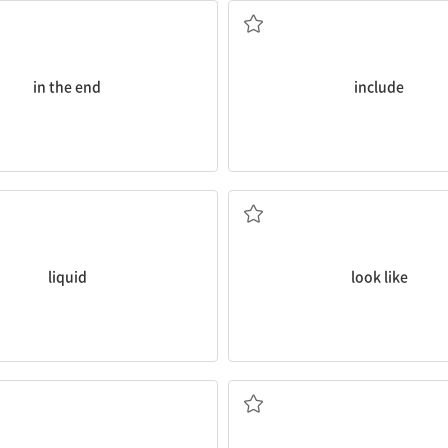
in the end
include
a.액상의,액체의
~처럼보이다
liquid
look like
n.식사
a.금속으로된