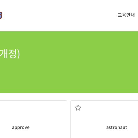
교육안내
 개정)
v.허가하다,승인하다
n.우주비행사
approve
astronaut