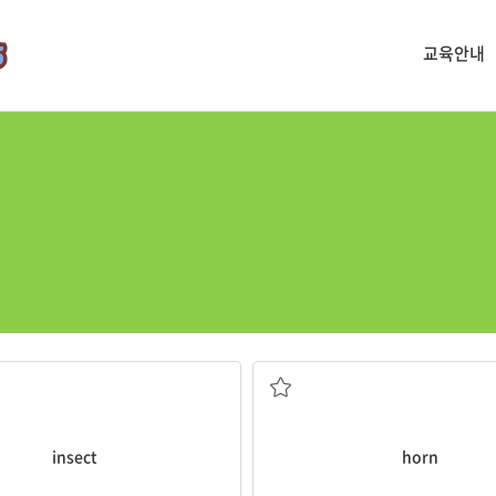
교육안내
곤충
뿔
insect
horn