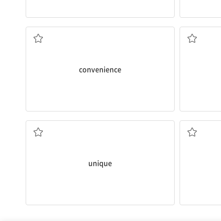
편리, 편의
convenience
독특한, 특유의
선
unique