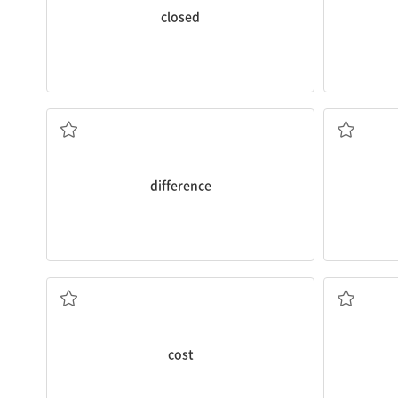
closed
차이, 다름
difference
비용, 값
cost