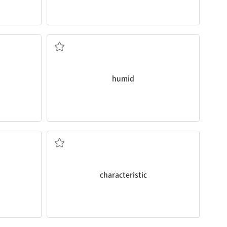
습한
humid
특징, 특질
characteristic
비우다; 비어 있는