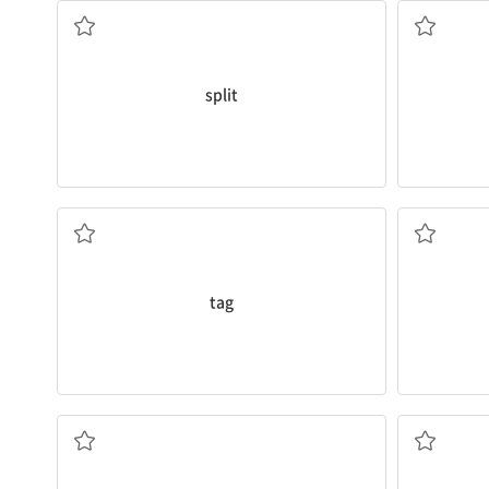
split
~에 손을 대다
tag
닫힌