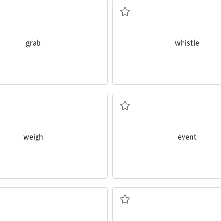
grab
whistle
무게를 달다
경기; 행사; 사건
weigh
event
붙이다
들고 있다, 나르다; 가지고 