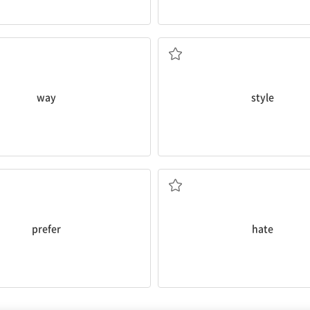
방식, 방법
방식
way
style
호하다, ~을 (더) 좋아하다
싫어하다
prefer
hate