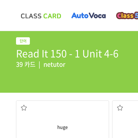
Read It 150 - 1 Unit 4-6
39 카드
|
netutor
거대한
huge