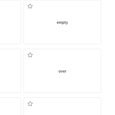
empty
끝이 난
over
다니다
발생하다, 일어나다