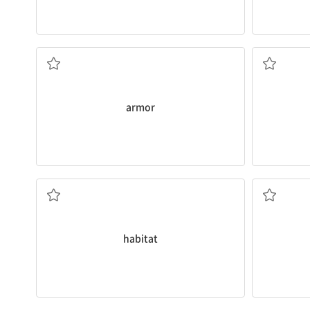
갑옷
(
armor
서식지
habitat
나뉘다, 나누다