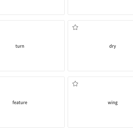
~한 상태로) 변하다, ~되다
건조한
turn
dry
특징, 특색, 특성
날개
feature
wing
붙잡다
호루라기