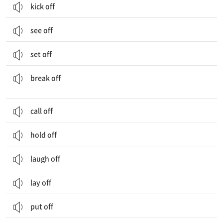
kick off
see off
set off
갈라지다, 분리되다; 꺾이다; (말, 행동 등을) 갑자기 그만두다; 파기하다
break off
call off
hold off
laugh off
lay off
put off