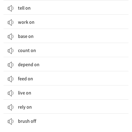
tell on
work on
base on
count on
depend on
feed on
live on
rely on
(솔질로) 털어지다; (브러시, 손 등으로) 털다; (제의 등을) 무시하다, 거부하다
brush off