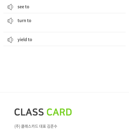
see to
(도움, 충고, 위로 등을) 구하다, 의지하다; (성질, 외관 등이) 변하다, 되다
turn to
yield to
(주) 클래스카드 대표 김준수