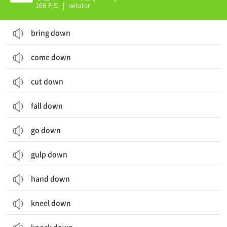
166 카드
|
netutor
bring down
come down
cut down
fall down
go down
gulp down
hand down
kneel down