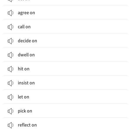
agree on
call on
decide on
dwell on
hit on
insist on
let on
pick on
reflect on