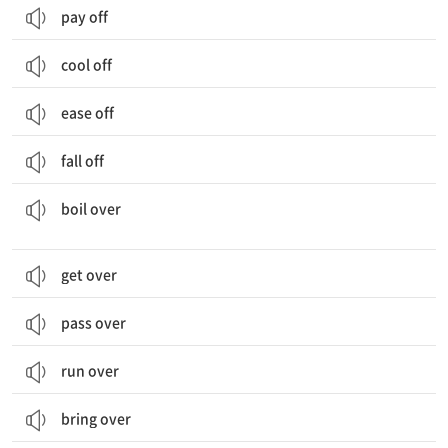
pay off
cool off
ease off
fall off
끓어 넘치다; (분노, 흥분 등이) 억누르기 힘들다; (상황이) 위험한 상태에 이르다
boil over
get over
pass over
run over
bring over