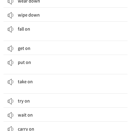
wear down
wipe down
...에 떨어지다; (휴일 따위가 어떤 일시에) 해당하다; 습격하다, 덤비다
fall on
get on
(옷 등을) 착용하다; (연극 등을) 상연하다; (몸무게 등이) 늘다; ...인 체하다
put on
고용하다; (일 등을) 떠맡다; (경기 따위에서) ...을 상대로 하다; (형태, 성질, 태도 따위를) 취하다
take on
try on
wait on
carry on