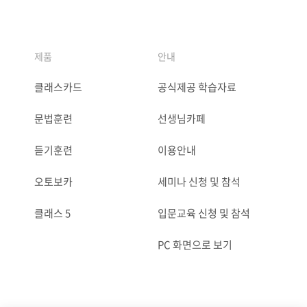
제품
안내
클래스카드
공식제공 학습자료
문법훈련
선생님카페
듣기훈련
이용안내
오토보카
세미나 신청 및 참석
클래스 5
입문교육 신청 및 참석
PC 화면으로 보기