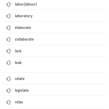
labor(labour)
laboratory
elaborate
collaborate
lack
새는 곳; 누출, 누설; (액체, 기체 등이) 새다; 새게 하다; (비밀을) 유출[누설]하다
leak
relate
legislate
relax