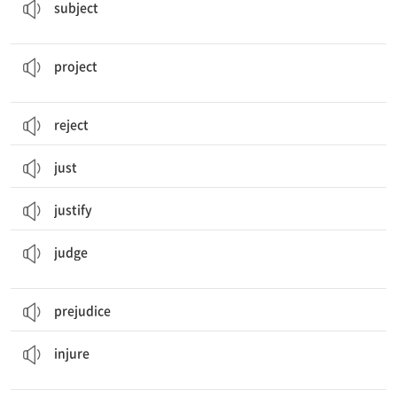
subject
프로젝트, 계획; 예상[추정]하다; 투영하다, 비추다; 계획하다; 돌출되다
project
reject
just
justify
판사; 심사위원, 심판; 판단하다; 심사하다, 판정하다; 재판하다, 판결을 내리다
judge
prejudice
상처 입히다, 다치게 하다; (감정, 명예 등을) 손상시키다, 훼손하다
injure