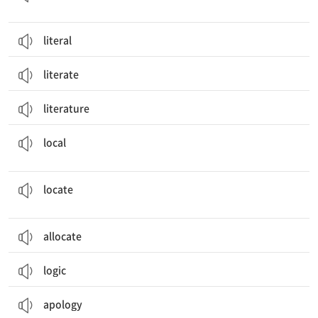
literal
literate
literature
(그) 지역의, 지방의, 현지의 ; 국부(전체 중 일부)의; (특정 지역의) 주민, 현지인
local
~의 위치[장소]를 파악하다; ~의 위치를 ~에 정하다, 두다, 설치하다
locate
allocate
logic
apology