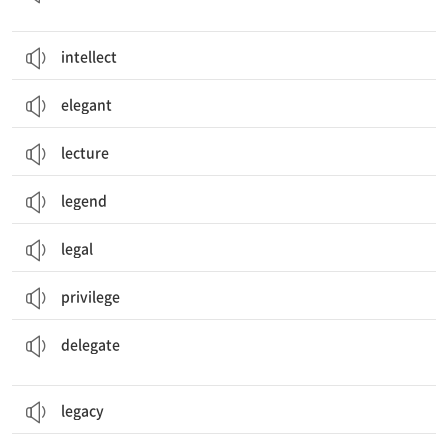
intellect
elegant
lecture
legend
legal
privilege
(권한, 임무 등을) 위임하다; 대표로 임명[파견]하다; 대표자, 대리인
delegate
legacy