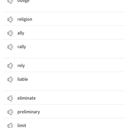
oblige
religion
ally
모으다, 모이다; (기력, 시장 상황 등이) 회복되다; 집회, 대회; (주가 등의) 회복
rally
rely
책임을 져야 할, 법적 책임이[의무가] 있는; ~하는 경향이 있는, ~하기 쉬운
liable
eliminate
preliminary
(양, 속도 등의) 제한(선); 경계; 한계(량), 극한, 최대치; 제한[한정]하다
limit