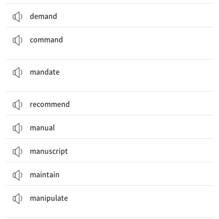
demand
명령[지시](하다); 지휘[통제](하다); (존경, 관심 등을) 받다; (경치가) 내려다보이다
command
명령하다, (법률로) 규정하다; 위임하다; 권한, 위임; 명령, 지시, 규정
mandate
recommend
manual
manuscript
maintain
(사람, 여론 등을) (부정하게) 조종하다, 조작하다; (기계 등을) 잘 다루다
manipulate