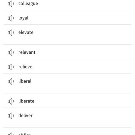
colleague
loyal
(지위, 수준, 압력 등을) 높이다, 향상하다, 승진시키다; (들어)올리다
elevate
relevant
relieve
(의견, 생각 등이) 관대한, 개방적인; 자유[진보]주의의; 인색하지 않은, 후한
liberal
liberate
배달하다, 전하다; 강연[연설]하다; 분만하다[시키다]; (약속 등을) 이행하다
deliver
(~하도록) 의무를 지우다, 강요하다; (도움 등을) 베풀다, (요청받은 것을) 해주다