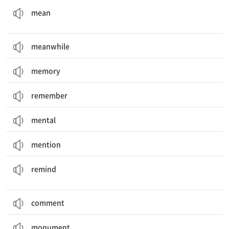
mean
meanwhile
memory
remember
mental
mention
(해야 할 일을) 상기시키다, 일깨워주다; (과거의 사건, 사람 등을) 생각나게 하다
remind
comment
monument