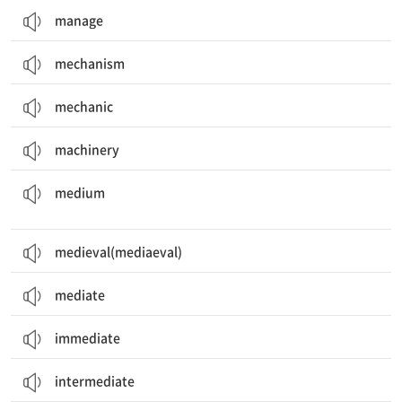
manage
mechanism
mechanic
machinery
(전달 등의) 매개(물), 매체, 수단; 중간의; (스테이크가) 중간 정도로 구워진
medium
medieval(mediaeval)
mediate
immediate
intermediate
의미하다; 의도하다; 비열한, 못된; 인색한; (신분이) 천한, 초라한; 평균의