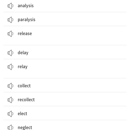
analysis
paralysis
석방(하다); 공개[발표](하다); 개봉[발매](하다); 표출[방출](하다)
release
delay
(정보 등을) 전달하다; (TV 등을 통해) 중계하다; 릴레이 경주; 중계 (장치)
relay
collect
recollect
elect
소홀히 하다, 게을리 하다; 무시[경시](하다), 간과하다; 태만, 소홀, 방치
neglect