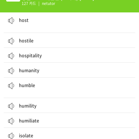
127 카드
|
netutor
주인; 주최자; 진행자; (모임, 행사를) 주최하다; (TV, 라디오 프로를) 진행하다
host
hostile
hospitality
humanity
겸손한, 자기를 낮추는; (신분 등이) 낮은, 비천한; 겸손하게 만들다
humble
humility
humiliate
isolate