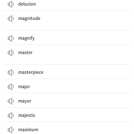
delusion
(크기나 범위 등이) 거대함, 규모; 중요함, 중대성; (별의) 광도, (지진의) 진도
magnitude
magnify
대가; 주인; 석사 (학위); 원판; 뛰어난; 정통[숙달]하다; 억제하다; 지배하다
master
masterpiece
major
mayor
majestic
maximum