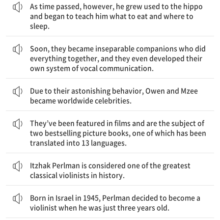
As time passed, however, he grew used to the hippo
and began to teach him what to eat and where to
sleep.
곧 그들은 모든 것을 함께 하는 떨어질 수 없는 친구가 되었고, 심지어 자신들만의 음성 의사소통 체계를 만들기도 했다.
Soon, they became inseparable companions who did
everything together, and they even developed their
own system of vocal communication.
그들의 놀라운 행동으로 인해, 오웬과 음제는 세계적인 유명 인사가 되었다.
Due to their astonishing behavior, Owen and Mzee
became worldwide celebrities.
그들은 영화에 출연했고, 두 권의 베스트셀러 그림책의 소재인데, 그중 하나는 13개의 언어로 번역되었다.
They’ve been featured in films and are the subject of
two bestselling picture books, one of which has been
translated into 13 languages.
이작 펄만은 역사상 가장 훌륭한 클래식 바이올린 연주자 중 한 명으로 여겨진다.
Itzhak Perlman is considered one of the greatest
classical violinists in history.
1945년 이스라엘에서 태어난 펄만은 겨우 세 살이었을 때 바이올린 연주자가 되기로 결심했다.
Born in Israel in 1945, Perlman decided to become a
violinist when he was just three years old.
그는 매일 열심히 연습하기 시작했지만, 자신의 목표를 달성하기 전에 인생에서 가장 힘든 시련에 맞닥뜨렸다.