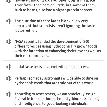
However, not only did hydroponic plants in space
grow faster than here on Earth, but some of them,
such as beans, also had a higher protein content.
이들 식품의 영양도 분명 매우 중요하지만, 과학자들은 맛이라는 요소도 무시하지 않는다.
The nutrition of these foods is obviously very
important, but scientists aren’t ignoring the taste
factor, either.
용한 200가지의 다양한 조리법 개발에 자금을 투자했다.
상시키려는 의도를 가지고, 최근 수경 재배로 길러진 식품들을 이
나사(NASA)는 수경 재배 식품의 영양 수준뿐만 아니라 맛을 향
NASA recently funded the development of 200
different recipes using hydroponically grown foods
with the intention of enhancing their flavor as well as
their nutrition levels.
Initial taste tests have met with great success.
아마도 언젠가 우주비행사들은 진짜로 이 세상의 것이 아닌 수경 재배 식품들로 식사를 할 수 있게 될 것이다.
Perhaps someday astronauts will be able to dine on
hydroponic meals that are truly out of this world.
연구원들에 따르면, 우리는 무의식적으로 정직, 친절, 재능, 그리고 지성을 포함하는 좋은 특성들을 외모가 뛰어난 사람들에게 부여한다고 한다.
According to researchers, we automatically assign
favorable traits, including honesty, kindness, talent,
and intelligence, to good-looking individuals.