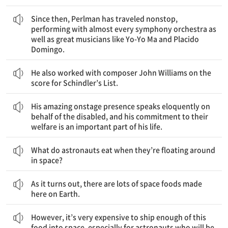
연을 다녔다.
뿐만 아니라 거의 모든 교향악단과 함께 연주하면서, 쉼 없이 공
그 이후로 펄만은 요요마와 플라시도 도밍고 같은 훌륭한 음악가
Since then, Perlman has traveled nonstop,
performing with almost every symphony orchestra as
well as great musicians like Yo-Yo Ma and Placido
Domingo.
그는 또한 쉰들러 리스트의 배경 음악을 위해서 작곡가 존 윌리엄스와 함께 작업하기도 했다.
He also worked with composer John Williams on the
score for Schindler’s List.
그의 놀라운 무대 위에서의 존재는 장애인들을 대표하여 감동적으로 말하며, 장애인들의 복지를 위해 헌신하는 것은 그의 인생의 중요한 일부분이다.
His amazing onstage presence speaks eloquently on
behalf of the disabled, and his commitment to their
welfare is an important part of his life.
우주비행사들은 우주에서 떠다닐 때 무엇을 먹는가?
What do astronauts eat when they’re floating around
in space?
알고 보면, 이곳 지구에서 만들어지는 많은 우주 식품이 있다.
As it turns out, there are lots of space foods made
here on Earth.
그렇지만 충분한 양의 이 식품을 우주로 운송하는 것은 비용이 매우 많이 드는데, 몇 달씩 우주에 가 있을 우주비행사의 경우에 특히 그렇다.
However, it’s very expensive to ship enough of this
food into space, especially for astronauts who will be