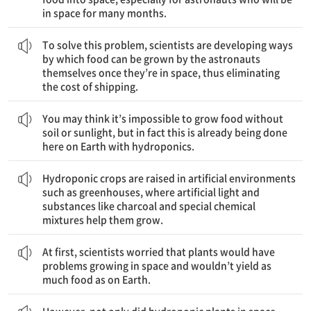
in space for many months.
이렇게 해서 운송 비용을 절감할 수 있다.
있을 때 그들에 의해 식품이 재배되는 방법을 개발하고 있는데,
이 문제를 해결하기 위해서, 과학자들은 우주비행사들이 우주에
To solve this problem, scientists are developing ways
by which food can be grown by the astronauts
themselves once they’re in space, thus eliminating
the cost of shipping.
당신은 흙이나 햇빛 없이 식품을 재배하는 것이 불가능하다고 생각할지 모르지만, 사실 이것은 수경 재배법으로 이미 이곳 지구에서도 행해지고 있다.
You may think it’s impossible to grow food without
soil or sunlight, but in fact this is already being done
here on Earth with hydroponics.
작물이 자라는 것을 돕는다.
곳에서는 인공조명과 숯이나 특수한 화학 배합물 같은 물질들이
수경 재배 작물은 온실과 같은 인공적인 환경에서 재배되는데, 그
Hydroponic crops are raised in artificial environments
such as greenhouses, where artificial light and
substances like charcoal and special chemical
mixtures help them grow.
처음에, 과학자들은 식물들이 우주에서 자라는 데에 문제가 있을 것이며, 지구에서만큼 많은 식품을 생산하지는 못할 거라고 걱정했다.
At first, scientists worried that plants would have
problems growing in space and wouldn’t yield as
much food as on Earth.
하지만, 우주에서 수경 재배 식물들은 이곳 지구에서보다 더 빨리 자랐을 뿐만 아니라, 그중 콩과 같은 일부 식물은 단백질 함량이 더 높았다.