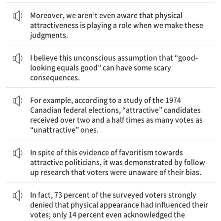
게다가, 우리는 이러한 판단을 내릴 때 신체적인 매력이 한몫한다는 사실을 인식조차 하지 못한다.
Moreover, we aren’t even aware that physical
attractiveness is playing a role when we make these
judgments.
나는 ‘외모가 뛰어난 것이 좋은 것이다.’라는 이 무의식적인 가정이 몇 가지 무서운 결과를 가져올 수 있다고 믿는다.
I believe this unconscious assumption that “good-
looking equals good” can have some scary
consequences.
는 더 많은 표를 받았다고 한다.
‘매력적인’ 후보자들이 ‘매력적이지 않은’ 후보자들보다 2.5배 넘
예를 들어, 1974년 캐나다 연방 선거에 관한 한 연구에 따르면,
For example, according to a study of the 1974
Canadian federal elections, “attractive” candidates
received over two and a half times as many votes as
“unattractive” ones.
매력적인 정치인들을 향한 이 편애의 증거에도 불구하고, 유권자들이 자신들의 편견을 인식하지 못했다는 것이 후속 연구에 의해 입증되었다.
In spite of this evidence of favoritism towards
attractive politicians, it was demonstrated by follow-
up research that voters were unaware of their bias.
트만이 그런 영향력의 가능성 정도나마 인정했다.
자신의 투표에 영향을 주었다는 사실을 강하게 부인했고, 14퍼센
실제로, 조사에 참여한 유권자들 중 73퍼센트가 신체적인 외모가
In fact, 73 percent of the surveyed voters strongly
denied that physical appearance had influenced their
votes; only 14 percent even acknowledged the