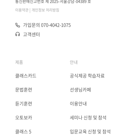
통신판매신고번호 제 2025-서울강남-04389 호
|
이용약관
개인정보 처리방침
가입문의 070-4042-1075
고객센터
제품
안내
클래스카드
공식제공 학습자료
문법훈련
선생님카페
듣기훈련
이용안내
오토보카
세미나 신청 및 참석
클래스 5
입문교육 신청 및 참석