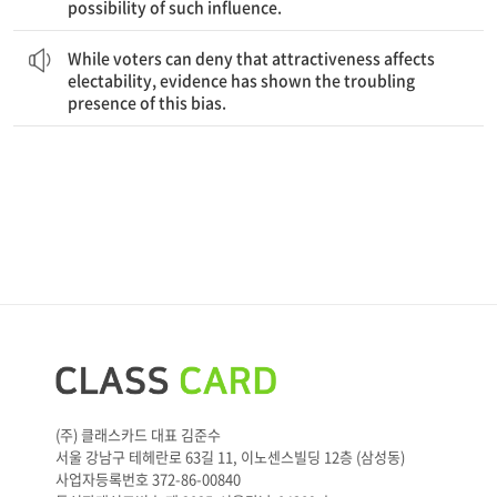
possibility of such influence.
유권자들은 매력이 선출 가능성에 영향을 준다는 사실을 부인할 수는 있겠지만, 증거가 이 편견의 꺼림칙한 존재를 드러내 왔다.
While voters can deny that attractiveness affects
electability, evidence has shown the troubling
presence of this bias.
(주) 클래스카드 대표 김준수
서울 강남구 테헤란로 63길 11, 이노센스빌딩 12층 (삼성동)
사업자등록번호 372-86-00840