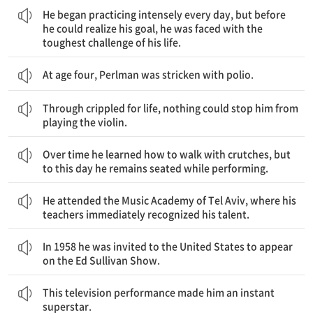
He began practicing intensely every day, but before
he could realize his goal, he was faced with the
toughest challenge of his life.
At age four, Perlman was stricken with polio.
평생 장애를 가졌음에도 불구하고, 그 무엇도 그가 바이올린을 연주하는 것을 막을 수 없었다.
Through crippled for life, nothing could stop him from
playing the violin.
시간이 지나면서 그는 목발을 짚고 걷는 법을 배웠지만, 지금까지도 연주하는 동안에는 그는 앉아 있어야 한다.
Over time he learned how to walk with crutches, but
to this day he remains seated while performing.
그는 텔아비브의 음악 학교에 다녔는데, 그곳에서 선생님들이 즉시 그의 재능을 알아보았다.
He attended the Music Academy of Tel Aviv, where his
teachers immediately recognized his talent.
1958년에 그는 미국에 초청받아 에드 설리번 쇼에 출연했다.
In 1958 he was invited to the United States to appear
on the Ed Sullivan Show.
이 텔레비전 공연은 순식간에 그를 슈퍼스타로 만들었다.
This television performance made him an instant
superstar.