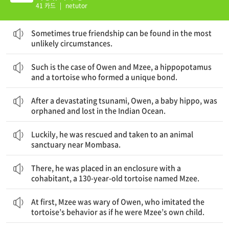
41 카드
|
netutor
때때로 진정한 우정은 가장 예상 밖의 상황에서 발견될 수 있다.
Sometimes true friendship can be found in the most
unlikely circumstances.
독특한 유대를 형성한 하마와 거북이인 오웬과 음제의 경우가 그렇다.
Such is the case of Owen and Mzee, a hippopotamus
and a tortoise who formed a unique bond.
엄청난 쓰나미가 일어난 후에, 아기 하마인 오웬은 고아가 되었고, 인도양에서 미아가 되었다.
After a devastating tsunami, Owen, a baby hippo, was
orphaned and lost in the Indian Ocean.
운 좋게도, 그는 구조되어 몸바사 근처에 있는 동물 보호 구역으로 보내졌다.
Luckily, he was rescued and taken to an animal
sanctuary near Mombasa.
그곳에서, 그는 동거자로 130살 된 음제라는 이름의 거북이와 함께 울타리를 친 곳에 넣어졌다.
There, he was placed in an enclosure with a
cohabitant, a 130-year-old tortoise named Mzee.
처음에 음제는 오웬을 경계했는데, 오웬은 마치 자신이 음제의 새끼라도 되는 것처럼 그 거북이의 행동을 모방했다.
At first, Mzee was wary of Owen, who imitated the
tortoise’s behavior as if he were Mzee’s own child.
그러나 시간이 지남에 따라, 음제는 그 하마에게 익숙해졌고, 그에게 무엇을 먹어야 하고 어디서 잠을 자야 할지를 가르쳐주기 시작했다.