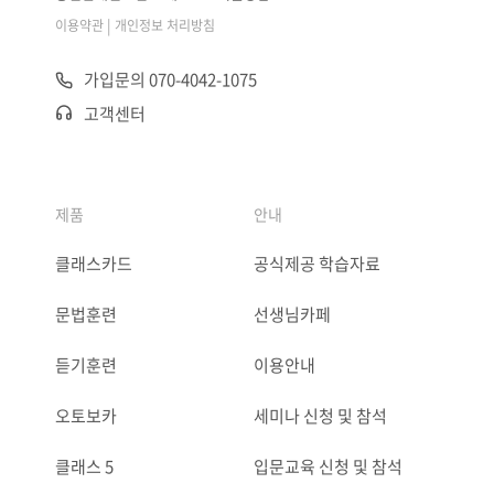
|
이용약관
개인정보 처리방침
가입문의 070-4042-1075
고객센터
제품
안내
클래스카드
공식제공 학습자료
문법훈련
선생님카페
듣기훈련
이용안내
오토보카
세미나 신청 및 참석
클래스 5
입문교육 신청 및 참석