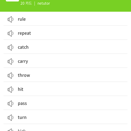
20 카드
|
netutor
rule
repeat
catch
carry
throw
hit
pass
turn