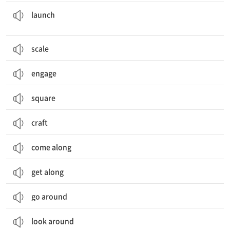
시작[착수]하다; 시작[착수]; 출시[출간]하다; (신제품의) 발표, 발매; (우주선·미사일 등을) 발사하다; 발사
launch
scale
engage
square
craft
come along
get along
go around
look around