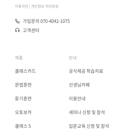
|
이용약관
개인정보 처리방침
가입문의 070-4042-1075
고객센터
제품
안내
클래스카드
공식제공 학습자료
문법훈련
선생님카페
듣기훈련
이용안내
오토보카
세미나 신청 및 참석
클래스 5
입문교육 신청 및 참석