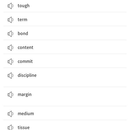
tough
term
bond
content
commit
훈련, 단련; 훈련[단련]하다; 규율, 질서; 훈육하다, 벌하다; 징계, 징벌
discipline
여백; (시간·득표수 등의) 차이; 수익, 마진; (실수 등의) 여지, 허용 범위
margin
medium
tissue