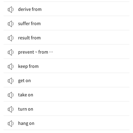
derive from
suffer from
result from
prevent ~ from …
keep from
get on
take on
turn on
hang on