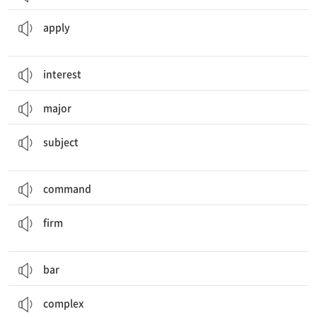
신청하다, 지원하다; 적용되다[하다]; (크림·페인트 등을) 바르다
apply
interest
major
주제, 화제, 논제; 과목, 교과; 대상; 피지배자, 신하; 지배 하에 있는
subject
command
단단한, 견고한; (사상·신념 등이) 확고한, 변치 않는; 회사, 사무소
firm
bar
complex