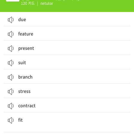
120 카드
|
netutor
due
feature
present
suit
branch
stress
contract
(모양·크기 등이) 꼭 맞다; 건강한; 알맞은, 적합한; 적합하다; (옷 등의) 맞음새
fit