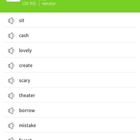
120 카드
|
netutor
sit
cash
lovely
create
scary
theater
borrow
mistake