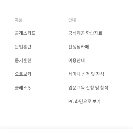
제품
안내
클래스카드
공식제공 학습자료
문법훈련
선생님카페
듣기훈련
이용안내
오토보카
세미나 신청 및 참석
클래스 5
입문교육 신청 및 참석
PC 화면으로 보기