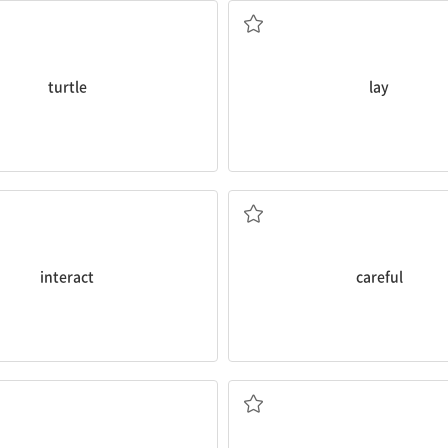
turtle
lay
상호작용하다
조심스러운
interact
careful
부정적인
영향, 효과