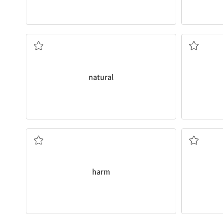
자연의
natural
해를 끼치다
harm
관광객