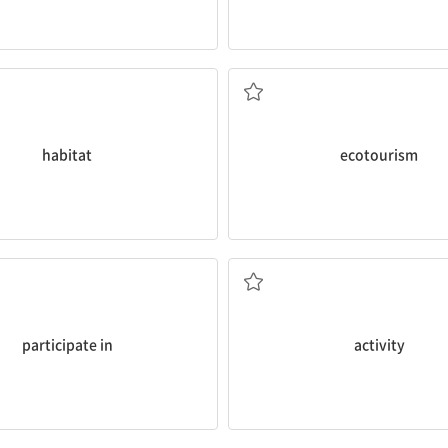
서식지
생태 관광
habitat
ecotourism
~에 참가하다
활동
participate in
activity
거북
(알을) 낳다