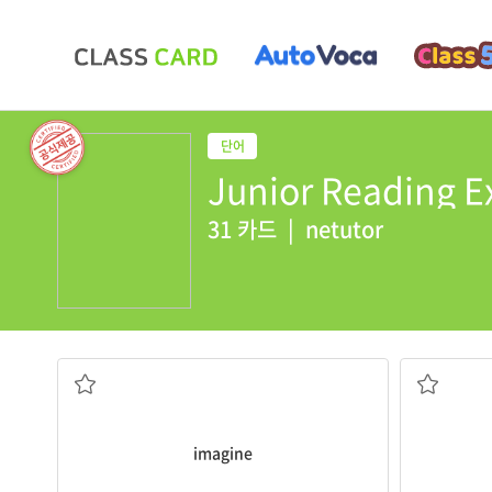
Junior Reading E
31 카드
|
netutor
상상하다
imagine