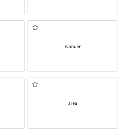
경이, 놀라움
wonder
지역
area
규칙적인, 정기적인