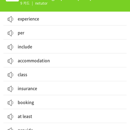
9 카드
|
netutor
experience
per
include
accommodation
class
insurance
booking
at least