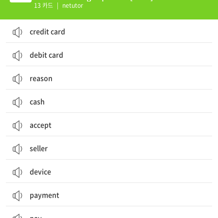
13 카드
|
netutor
credit card
debit card
reason
cash
accept
seller
device
payment