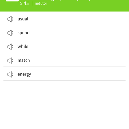
5 카드
|
netutor
usual
spend
while
match
energy