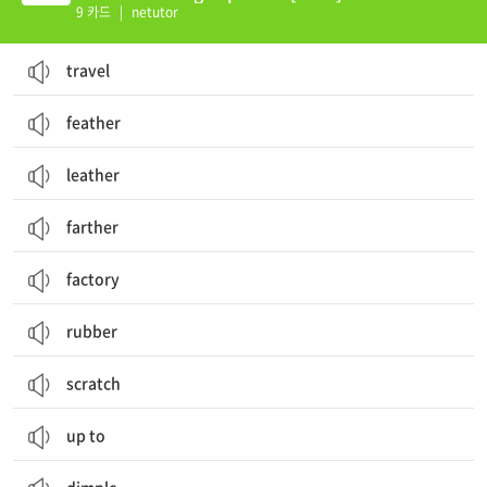
9 카드
|
netutor
travel
feather
leather
farther
factory
rubber
scratch
up to