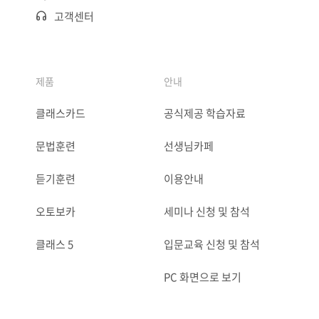
고객센터
제품
안내
클래스카드
공식제공 학습자료
문법훈련
선생님카페
듣기훈련
이용안내
오토보카
세미나 신청 및 참석
클래스 5
입문교육 신청 및 참석
PC 화면으로 보기