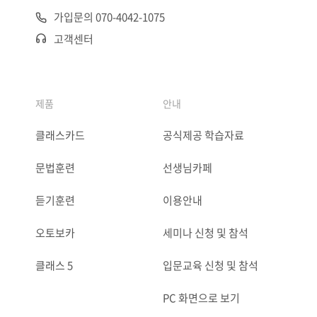
가입문의 070-4042-1075
고객센터
제품
안내
클래스카드
공식제공 학습자료
문법훈련
선생님카페
듣기훈련
이용안내
오토보카
세미나 신청 및 참석
클래스 5
입문교육 신청 및 참석
PC 화면으로 보기