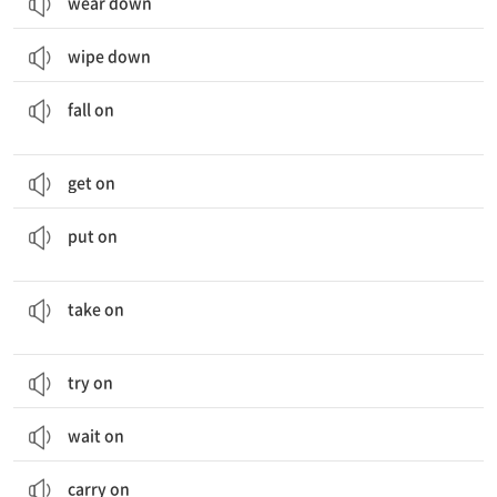
wear down
wipe down
...에 떨어지다; (휴일 따위가 어떤 일시에) 해당하다; 습격하다, 덤비다
fall on
get on
(옷 등을) 착용하다; (연극 등을) 상연하다; (몸무게 등이) 늘다; ...인 체하다
put on
고용하다; (일 등을) 떠맡다; (경기 따위에서) ...을 상대로 하다; (형태, 성질, 태도 따위를) 취하다
take on
try on
wait on
carry on