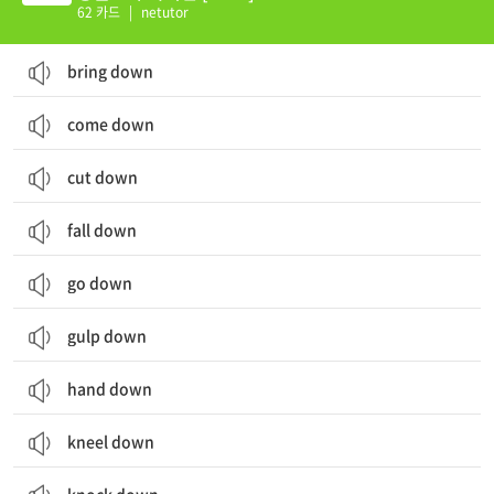
62 카드
|
netutor
bring down
come down
cut down
fall down
go down
gulp down
hand down
kneel down