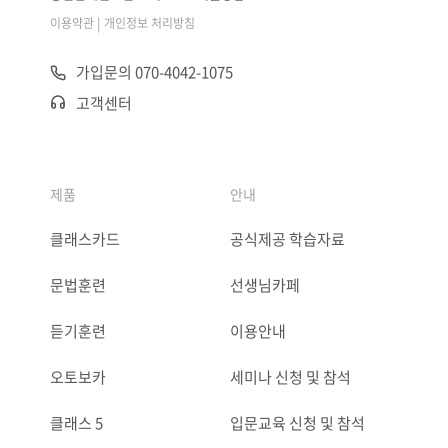
|
이용약관
개인정보 처리방침
가입문의 070-4042-1075
고객센터
제품
안내
클래스카드
공식제공 학습자료
문법훈련
선생님카페
듣기훈련
이용안내
오토보카
세미나 신청 및 참석
클래스 5
입문교육 신청 및 참석