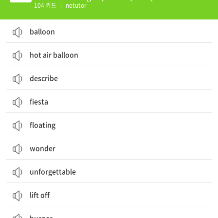
104 카드
|
netutor
balloon
hot air balloon
describe
fiesta
floating
wonder
unforgettable
lift off